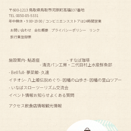
〒680-1213 鳥取県鳥取市河原町高福837番地
TEL:0858-85-5331
年中無休・9:00~19:00 / コンビニエンスストアは24時間営業
お問い合わせ
会社概要
プライバシーポリシー
リンク
旅行業登録票
施設案内
- 鮎遊座
- すなば珈琲
- 清流パン工房
・二代目村上水産鮮魚部
- Bell full
- 夢菜館
- 久遠
イチオシ
- 八上姫伝説めぐり
- 因幡の山歩き
- 因幡の里山ツアー
- いなばスローツーリズム交流会
イベント情報
お知らせ
よくある質問
アクセス
飲食店情報
観光情報