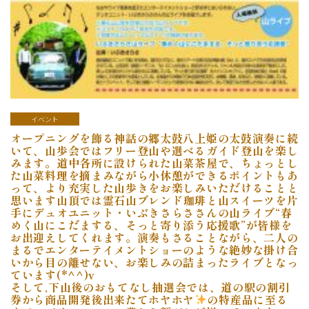
イベント
オープニングを飾る神話の郷太鼓八上姫の太鼓演奏に続
いて、山歩会ではフリー登山や選べるガイド登山を楽し
みます。道中各所に設けられた山菜茶屋で、ちょっとし
た山菜料理を摘まみながら小休憩ができるポイントもあ
って、より充実した山歩きをお楽しみいただけることと
思います
山頂では霊石山ブレンド珈琲と山スイーツを片
手にデュオユニット・いぶきさらささんの山ライブ“春
めく山にこだまする、そっと寄り添う応援歌”が皆様を
お出迎えしてくれます。演奏もさることながら、二人の
まるでエンターテイメントショーのような絶妙な掛け合
いから目の離せない、お楽しみの詰まったライブとなっ
ています(*^^)v
そして
,下山後のおもてなし抽選会では、道の駅の割引
券から商品開発後出来たてホヤホヤ
の特産品に至る