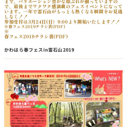
まで、バリエーション豊かな顔ぶれが揃っていますの
で、最後までワクワク感満載のフェスイベントになって
います。一年で霊石山がもっとも熱くなる瞬間をお見逃
しなく！！
参加受付は3月24日(日）9:00より開始いたします！！
※春フェス2019チラシ表(PDF)
※
春フェス2019チラシ裏(PDF)
かわはら春フェスin霊石山2019