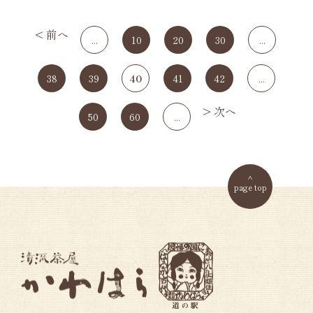
< 前へ
...
10
20
30
...
38
39
40
41
42
...
> 次へ
50
60
...
page top