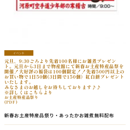
イベント
元旦、9:30ごろより先着100名様にお雑煮プレゼン
ト。元旦から3日まで物産館にて新春お土産特産品祭を
開催！大好評の福袋は100個限定！！先着500円以上の
お買い物で1日50個(3日間で150個）紅白餅プレゼント
いたします。
みなさまのお越しをお待ちしております♪♪
※詳しくはこちらより
お土産特産品祭り
(PDF)
新春お土産特産品祭り・あったかお雑煮無料配布