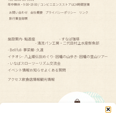
年中無休・9:00~19:00 / コンビニエンスストアは24時間営業
お問い合わせ
会社概要
プライバシーポリシー
リンク
旅行業登録票
施設案内
- 鮎遊座
- すなば珈琲
- 清流パン工房
・二代目村上水産鮮魚部
- Bell full
- 夢菜館
- 久遠
イチオシ
- 八上姫伝説めぐり
- 因幡の山歩き
- 因幡の里山ツアー
- いなばスローツーリズム交流会
イベント情報
お知らせ
よくある質問
アクセス
飲食店情報
観光情報