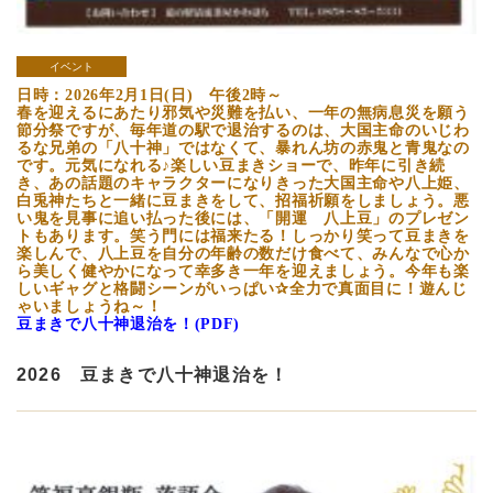
イベント
日時：2026年2月1日(日) 午後2時～
春を迎えるにあたり邪気や災難を払い、一年の無病息災を願う
節分祭ですが、毎年道の駅で退治するのは、大国主命のいじわ
るな兄弟の「八十神」ではなくて、暴れん坊の赤鬼と青鬼なの
です。元気になれる♪楽しい豆まきショーで、昨年に引き続
き、あの話題のキャラクターになりきった大国主命や八上姫、
白兎神たちと一緒に豆まきをして、招福祈願をしましょう。悪
い鬼を見事に追い払った後には、「開運 八上豆」のプレゼン
トもあります。笑う門には福来たる！しっかり笑って豆まきを
楽しんで、八上豆を自分の年齢の数だけ食べて、みんなで心か
ら美しく健やかになって幸多き一年を迎えましょう。今年も楽
しいギャグと格闘シーンがいっぱい✰全力で真面目に！遊んじ
ゃいましょうね～！
豆まきで八十神退治を！(PDF)
2026 豆まきで八十神退治を！