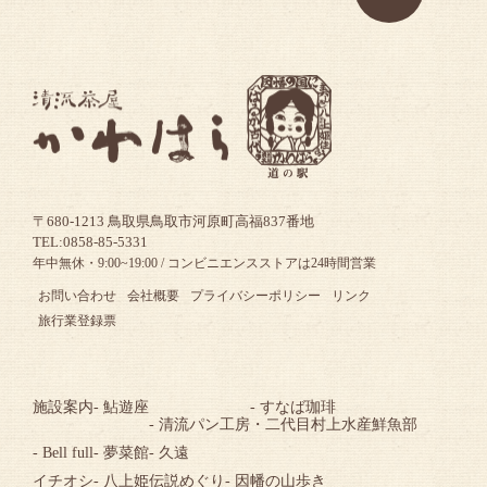
〒680-1213 鳥取県鳥取市河原町高福837番地
TEL:0858-85-5331
年中無休・9:00~19:00 / コンビニエンスストアは24時間営業
お問い合わせ
会社概要
プライバシーポリシー
リンク
旅行業登録票
施設案内
- 鮎遊座
- すなば珈琲
- 清流パン工房
・二代目村上水産鮮魚部
- Bell full
- 夢菜館
- 久遠
イチオシ
- 八上姫伝説めぐり
- 因幡の山歩き