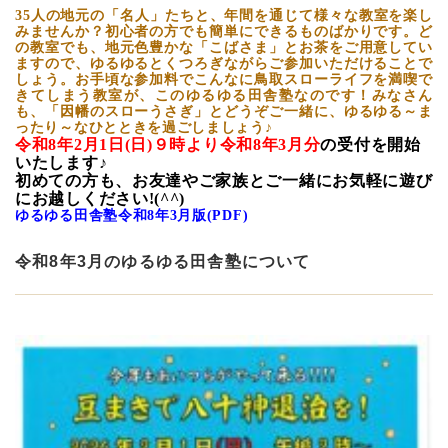
35人の地元の「名人」たちと、年間を通じて様々な教室を楽し
みませんか？初心者の方でも簡単にできるものばかりです。ど
の教室でも、地元色豊かな「こばさま」とお茶をご用意してい
ますので、ゆるゆるとくつろぎながらご参加いただけることで
しょう。お手頃な参加料でこんなに鳥取スローライフを満喫で
きてしまう教室が、このゆるゆる田舎塾なのです！みなさん
も、「因幡のスローうさぎ」とどうぞご一緒に、ゆるゆる～ま
ったり～なひとときを過ごしましょう♪
令和8
年2
月1日(日)９時より令和8年3
月分
の受付を開始
いたします♪
初めての方も、お友達やご家族とご一緒にお気軽に遊び
にお越しください!(^^)
ゆるゆる田舎塾令和8年3月版(PDF)
令和8年3月のゆるゆる田舎塾について