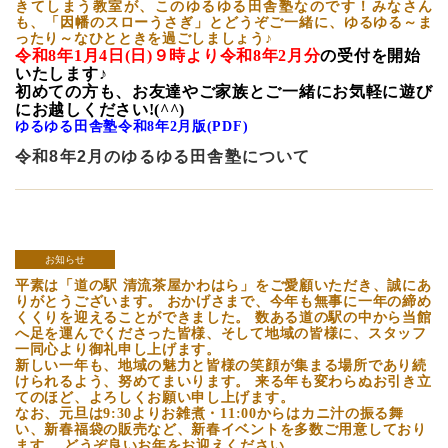
きてしまう教室が、このゆるゆる田舎塾なのです！みなさん
も、「因幡のスローうさぎ」とどうぞご一緒に、ゆるゆる～ま
ったり～なひとときを過ごしましょう♪
令和8
年1
月4日(日)９時より令和8年2
月分
の受付を開始
いたします♪
初めての方も、お友達やご家族とご一緒にお気軽に遊び
にお越しください!(^^)
ゆるゆる田舎塾令和8年2月版(PDF)
令和8年2月のゆるゆる田舎塾について
お知らせ
平素は「道の駅 清流茶屋かわはら」をご愛顧いただき、誠にあ
りがとうございます。 おかげさまで、今年も無事に一年の締め
くくりを迎えることができました。 数ある道の駅の中から当館
へ足を運んでくださった皆様、そして地域の皆様に、スタッフ
一同心より御礼申し上げます。
新しい一年も、地域の魅力と皆様の笑顔が集まる場所であり続
けられるよう、努めてまいります。 来る年も変わらぬお引き立
てのほど、よろしくお願い申し上げます。
なお、元旦は9:30よりお雑煮・11:00からはカニ汁の振る舞
い、新春福袋の販売など、新春イベントを多数ご用意しており
ます。 どうぞ良いお年をお迎えください。