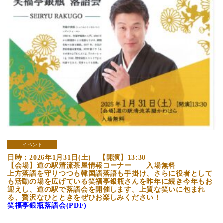
イベント
日時：2026年1月31日(土) 【開演】13:30
【会場】道の駅清流茶屋情報コーナー 入場無料
上方落語を守りつつも韓国語落語も手掛け、さらに役者として
も活動の場を広げている
笑福亭銀瓶さん
を昨年に続き今年もお
迎えし、道の駅で落語会を開催します。上質な笑いに包まれ
る、贅沢なひとときをぜひお楽しみください！
笑福亭銀瓶落語会(PDF)