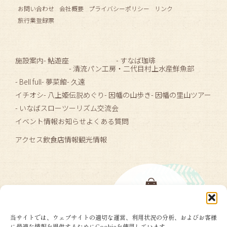
お問い合わせ
会社概要
プライバシーポリシー
リンク
旅行業登録票
施設案内
- 鮎遊座
- すなば珈琲
- 清流パン工房
・二代目村上水産鮮魚部
- Bell full
- 夢菜館
- 久遠
イチオシ
- 八上姫伝説めぐり
- 因幡の山歩き
- 因幡の里山ツアー
- いなばスローツーリズム交流会
イベント情報
お知らせ
よくある質問
アクセス
飲食店情報
観光情報
当サイトでは、ウェブサイトの適切な運営、利用状況の分析、およびお客様
に最適な情報を提供するためにCookieを使用しています。