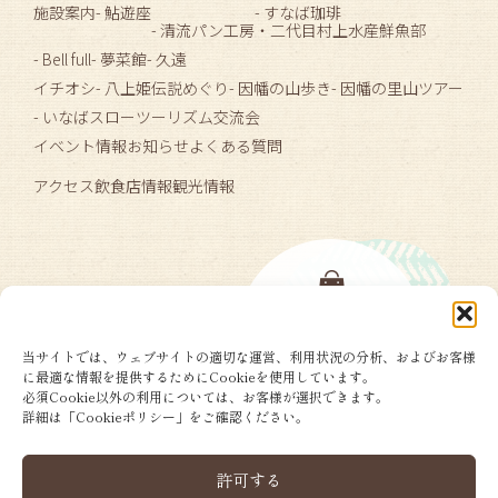
施設案内
- 鮎遊座
- すなば珈琲
- 清流パン工房
・二代目村上水産鮮魚部
- Bell full
- 夢菜館
- 久遠
イチオシ
- 八上姫伝説めぐり
- 因幡の山歩き
- 因幡の里山ツアー
- いなばスローツーリズム交流会
イベント情報
お知らせ
よくある質問
アクセス
飲食店情報
観光情報
当サイトでは、ウェブサイトの適切な運営、利用状況の分析、およびお客様
に最適な情報を提供するためにCookieを使用しています。
必須Cookie以外の利用については、お客様が選択できます。
詳細は「Cookieポリシー」をご確認ください。
許可する