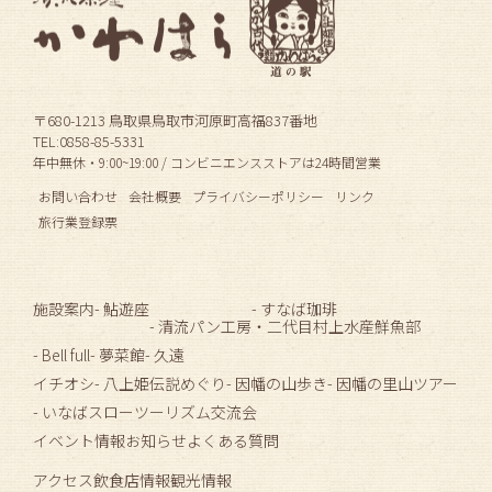
〒680-1213 鳥取県鳥取市河原町高福837番地
TEL:0858-85-5331
年中無休・9:00~19:00 / コンビニエンスストアは24時間営業
お問い合わせ
会社概要
プライバシーポリシー
リンク
旅行業登録票
施設案内
- 鮎遊座
- すなば珈琲
- 清流パン工房
・二代目村上水産鮮魚部
- Bell full
- 夢菜館
- 久遠
イチオシ
- 八上姫伝説めぐり
- 因幡の山歩き
- 因幡の里山ツアー
- いなばスローツーリズム交流会
イベント情報
お知らせ
よくある質問
アクセス
飲食店情報
観光情報