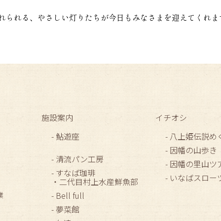
れられる、やさしい灯りたちが今日もみなさまを迎えてくれま
施設案内
イチオシ
- 鮎遊座
- 八上姫伝説め
- 因幡の山歩き
- 清流パン工房
- 因幡の里山ツ
- すなば珈琲
- いなばスロ
・二代目村上水産鮮魚部
- Bell full
業
- 夢菜館