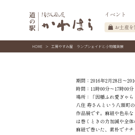
イベント
お土産を
HOME
>
工房やすみ屋 ランプシェイドと小物雑貨展
期間：2016年2月28日～201
時間：11時00分～17時00分
場所：「因幡ふれ愛ぎゃら
八住 寿さんという八頭町
作品展です。麻紐や色糸な
は巻くときの力加減や全体
麻紐で巻いた、素朴でナチ