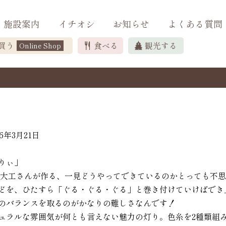
施設案内
イチオシ
お知らせ
よくある質問
買う
食べる
観光する
Online Shop
6年3月21日
りぃ」
の大工さんが作る、一見どうやってできているのかとっても不
どを、ひたすら「ぐる・ぐる・ぐる」と巻き付けていけばでき
のバランスを取るのがかなりの難しさなんです！
ュラルな雰囲気が何とも言えない魅力の灯り。色糸を2種類組