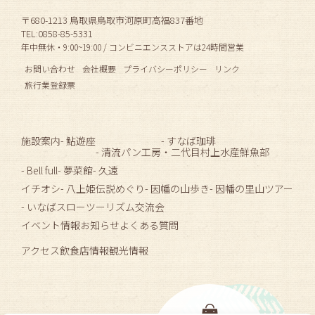
〒680-1213 鳥取県鳥取市河原町高福837番地
TEL:0858-85-5331
年中無休・9:00~19:00 / コンビニエンスストアは24時間営業
お問い合わせ
会社概要
プライバシーポリシー
リンク
旅行業登録票
施設案内
- 鮎遊座
- すなば珈琲
- 清流パン工房
・二代目村上水産鮮魚部
- Bell full
- 夢菜館
- 久遠
イチオシ
- 八上姫伝説めぐり
- 因幡の山歩き
- 因幡の里山ツアー
- いなばスローツーリズム交流会
イベント情報
お知らせ
よくある質問
アクセス
飲食店情報
観光情報