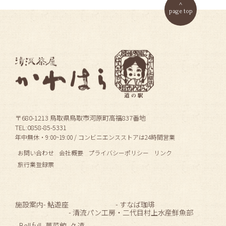
page top
〒680-1213 鳥取県鳥取市河原町高福837番地
TEL:0858-85-5331
年中無休・9:00~19:00 / コンビニエンスストアは24時間営業
お問い合わせ
会社概要
プライバシーポリシー
リンク
旅行業登録票
施設案内
- 鮎遊座
- すなば珈琲
- 清流パン工房
・二代目村上水産鮮魚部
- Bell full
- 夢菜館
- 久遠