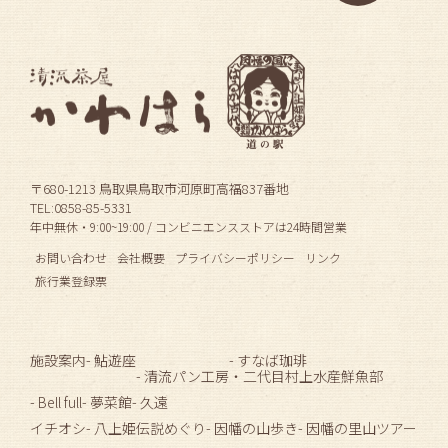
〒680-1213 鳥取県鳥取市河原町高福837番地
TEL:0858-85-5331
年中無休・9:00~19:00 / コンビニエンスストアは24時間営業
お問い合わせ
会社概要
プライバシーポリシー
リンク
旅行業登録票
施設案内
- 鮎遊座
- すなば珈琲
- 清流パン工房
・二代目村上水産鮮魚部
- Bell full
- 夢菜館
- 久遠
イチオシ
- 八上姫伝説めぐり
- 因幡の山歩き
- 因幡の里山ツアー