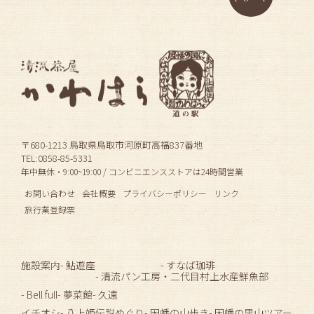
〒680-1213 鳥取県鳥取市河原町高福837番地
TEL:0858-85-5331
年中無休・9:00~19:00 / コンビニエンスストアは24時間営業
お問い合わせ
会社概要
プライバシーポリシー
リンク
旅行業登録票
施設案内
- 鮎遊座
- すなば珈琲
- 清流パン工房
・二代目村上水産鮮魚部
- Bell full
- 夢菜館
- 久遠
イチオシ
- 八上姫伝説めぐり
- 因幡の山歩き
- 因幡の里山ツアー