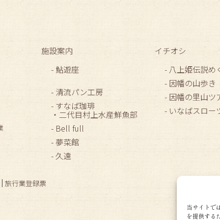
施設案内
イチオシ
- 鮎遊座
- 八上姫伝説め
- 因幡の山歩き
- 清流パン工房
- 因幡の里山ツ
- すなば珈琲
- いなばスロ
・二代目村上水産鮮魚部
- Bell full
業
- 夢菜館
- 久遠
旅行業登録票
当サイトで
を提供するた